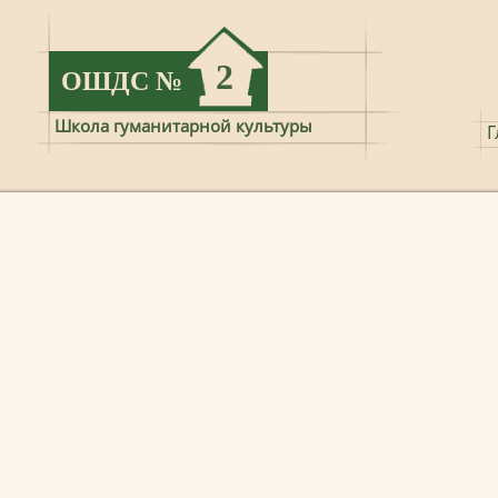
2
ОШДС
№
Школа гуманитарной культуры
Г