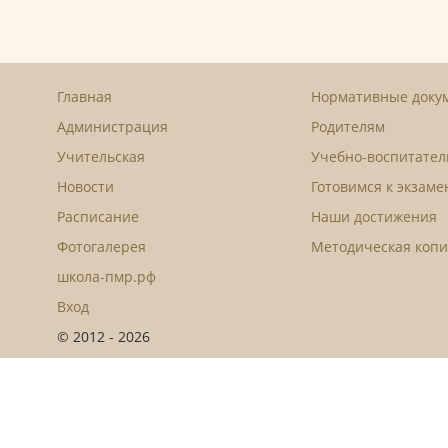
Главная
Нормативные доку
Администрация
Родителям
Учительская
Учебно-воспитател
Новости
Готовимся к экзам
Расписание
Наши достижения
Фотогалерея
Методическая копи
школа-пмр.рф
Вход
© 2012 - 2026